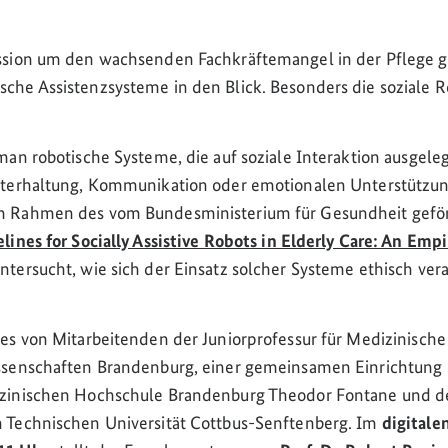
ssion um den wachsenden Fachkräftemangel in der Pflege g
he Assistenzsysteme in den Blick. Besonders die soziale Ro
man robotische Systeme, die auf soziale Interaktion ausgeleg
nterhaltung, Kommunikation oder emotionalen Unterstützun
 Rahmen des vom Bundesministerium für Gesundheit geför
lines for Socially Assistive Robots in Elderly Care: An Empi
ntersucht, wie sich der Einsatz solcher Systeme ethisch ve
es von Mitarbeitenden der Juniorprofessur für Medizinische 
ssenschaften Brandenburg, einer gemeinsamen Einrichtung d
zinischen Hochschule Brandenburg Theodor Fontane und d
 Technischen Universität Cottbus-Senftenberg. Im
digitale