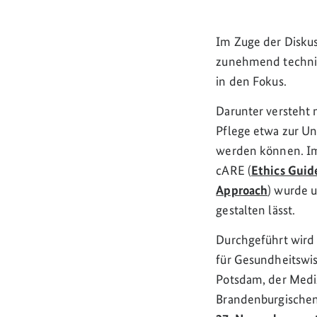
Im Zuge der Disku
zunehmend technisc
in den Fokus.
Darunter versteht 
Pflege etwa zur U
werden können. Im
cARE (
Ethics Guide
Approach
) wurde u
gestalten lässt.
Durchgeführt wird 
für Gesundheitswi
Potsdam, der Medi
Brandenburgischen