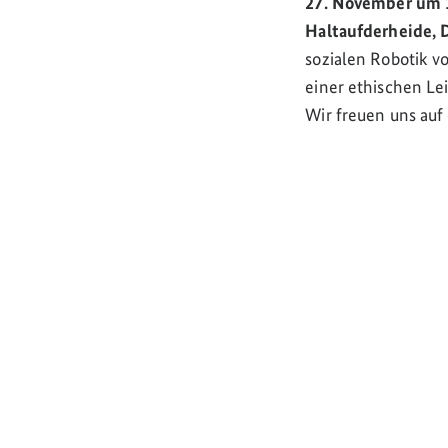
27. November um 
Haltaufderheide, 
sozialen Robotik v
einer ethischen Le
Wir freuen uns au