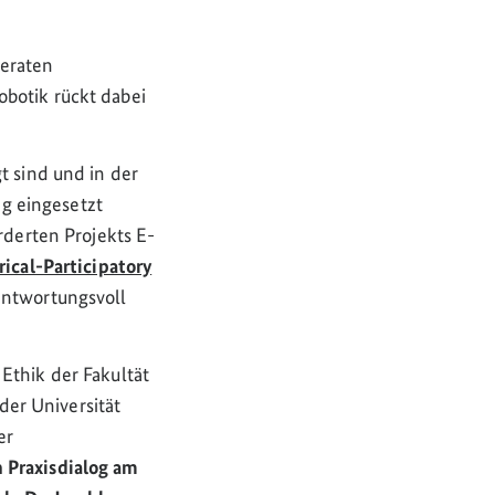
eraten
botik rückt dabei
t sind und in der
g eingesetzt
derten Projekts E-
rical-Participatory
rantwortungsvoll
Ethik der Fakultät
er Universität
er
n Praxisdialog am