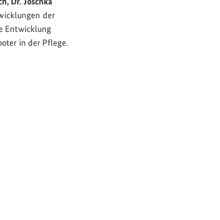
ch, Dr. Joschka
wicklungen der
ie Entwicklung
oter in der Pflege.