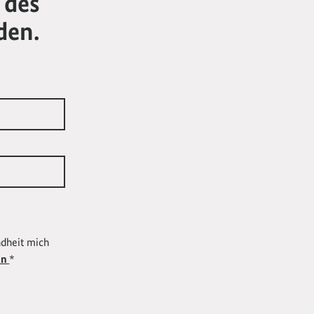
 des
den.
ndheit mich
en
*