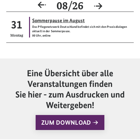
08/26
Sommerpause im August
31
Host:
Das Pflegenetzwerk Deutschland befindet sich mit den Praxisdialogen
aktuell in der Sommerpause.
Montag
00 Uhr, online
Eine Übersicht über alle
Veranstaltungen finden
Sie hier - zum Ausdrucken und
Weitergeben!
ZUM DOWNLOAD