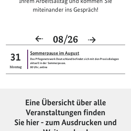
Ihrem Arbeitsalltag und kommen Sie
miteinander ins Gespräch!
08/26
Sommerpause im August
31
Host:
Das Pflegenetzwerk Deutschland befindet sich mit den Praxisdialogen
aktuell in der Sommerpause.
Montag
00 Uhr, online
Eine Übersicht über alle
Veranstaltungen finden
Sie hier - zum Ausdrucken und